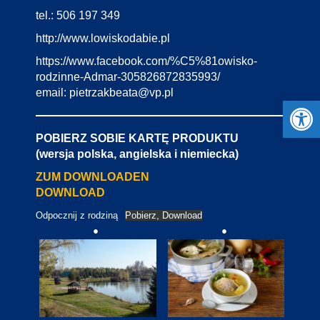
tel.: 506 197 349
http://www.lowiskodabie.pl
https://www.facebook.com/%C5%81owisko-
rodzinne-Admar-305826872835993/
email: pietrzakbeata@vp.pl
Open 
POBIERZ SOBIE KARTĘ PRODUKTU
(wersja polska, angielska i niemiecka)
ZUM DOWNLOADEN
DOWNLOAD
Odpocznij z rodziną
Pobierz, Download