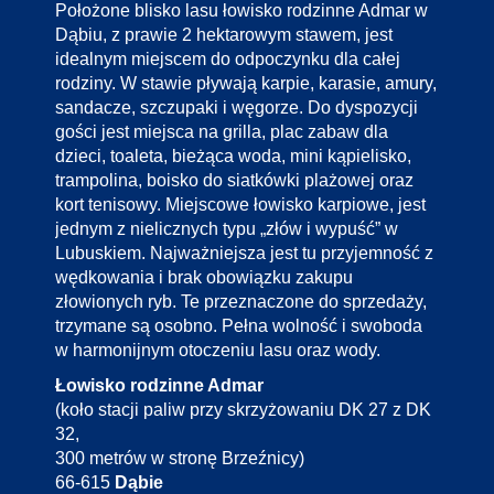
Położone blisko lasu łowisko rodzinne Admar w
Dąbiu, z prawie 2 hektarowym stawem, jest
idealnym miejscem do odpoczynku dla całej
rodziny. W stawie pływają karpie, karasie, amury,
sandacze, szczupaki i węgorze. Do dyspozycji
gości jest miejsca na grilla, plac zabaw dla
dzieci, toaleta, bieżąca woda, mini kąpielisko,
trampolina, boisko do siatkówki plażowej oraz
kort tenisowy. Miejscowe łowisko karpiowe, jest
jednym z nielicznych typu „złów i wypuść” w
Lubuskiem. Najważniejsza jest tu przyjemność z
wędkowania i brak obowiązku zakupu
złowionych ryb. Te przeznaczone do sprzedaży,
trzymane są osobno. Pełna wolność i swoboda
w harmonijnym otoczeniu lasu oraz wody.
Łowisko rodzinne Admar
(koło stacji paliw przy skrzyżowaniu DK 27 z DK
32,
300 metrów w stronę Brzeźnicy)
66-615
Dąbie