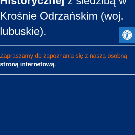
Historycznej
z siedzibą w
Krośnie Odrzańskim (woj.
Open 
lubuskie).
Zapraszamy do zapoznania się z
naszą osobną
stroną internetową
.