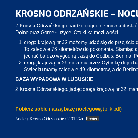
KROSNO ODRZAŃSKIE – NOCL
Z Krosna Odrzańskiego bardzo dogodnie można dostać s
Dolne oraz Górne Łużyce. Oto kilka możliwości:
drogą krajową nr 32 możemy udać się do przejścia d
To zaledwie 76 kilometrów do pokonania. Stamtąd d
jechać bardzo wygodną trasą do Cottbus, Berlina, P
drogą krajową nr 29 możemy przez Cybinkę dojechać 
Świecku mamy zaledwie 49 kilometrów, a do Berlin
BAZA WYPADOWA W LUBUSKIE
Z Krosna Odrzańskiego, jadąc drogą krajową nr 32, ma
Pobierz sobie naszą bazę noclegową
(plik pdf)
Noclegi-Krosno-Odrzanskie-02-01-24a
Pobierz