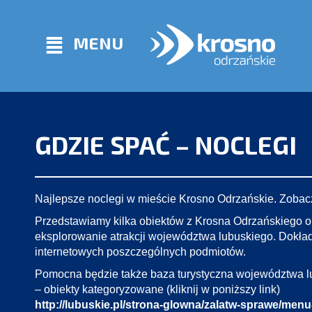
MENU
GDZIE SPAĆ – NOCLEGI
Najlepsze noclegi w mieście Krosno Odrzańskie. Zobacz
Przedstawiamy kilka obiektów z Krosna Odrzańskiego or
eksplorowanie atrakcji województwa lubuskiego. Dokład
internetowych poszczególnych podmiotów.
Pomocna będzie także baza turystyczna województwa l
– obiekty kategoryzowane (kliknij w poniższy link)
http://lubuskie.pl/strona-glowna/zalatw-sprawe/menu