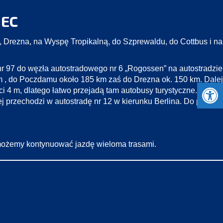
IEC
Drezna, na Wyspę Tropikalną, do Szprewaldu, do Cottbus i na
r 97 do węzła autostradowego nr 6 „Rogossen” na autostradzie 
km , do Poczdamu około 185 km zaś do Drezna ok. 150 km. Dale
Open 
i 4 m, dlatego łatwo przejadą tam autobusy turystyczne.
 przechodzi w autostradę nr 12 w kierunku Berlina. Do przejśc
 możemy kontynuować jazdę wieloma trasami.