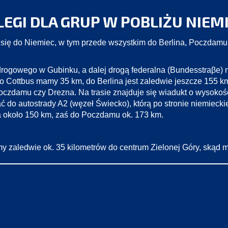
EGI DLA GRUP W POBLIŻU NIEM
ię do Niemiec, w tym przede wszystkim do Berlina, Poczdamu, 
rogowego w Gubinku, a dalej drogą federalna (Bundesstraβe) n
o Cottbus mamy 35 km, do Berlina jest zaledwie jeszcze 155 
oczdamu czy Drezna. Na trasie znajduje się wiadukt o wysokośc
do autostrady A2 (węzeł Świecko), którą po stronie niemieckiej
a około 150 km, zaś do Poczdamu ok. 173 km.
my zaledwie ok. 35 kilometrów do centrum Zielonej Góry, skąd